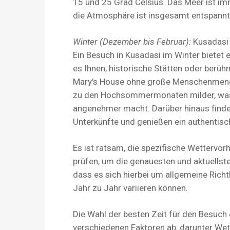
15 und 25 Grad Celsius. Das Meer ist
die Atmosphäre ist insgesamt entspann
Winter (Dezember bis Februar):
Kusadasi 
Ein Besuch in Kusadasi im Winter bietet
es Ihnen, historische Stätten oder berü
Mary's House ohne große Menschenmenge
zu den Hochsommermonaten milder, was d
angenehmer macht. Darüber hinaus finden
Unterkünfte und genießen ein authentis
Es ist ratsam, die spezifische Wettervor
prüfen, um die genauesten und aktuellste
dass es sich hierbei um allgemeine Rich
Jahr zu Jahr variieren können.
Die Wahl der besten Zeit für den Besuch
verschiedenen Faktoren ab, darunter Wette