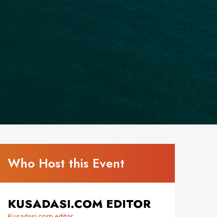
Who Host this Event
KUSADASI.COM EDITOR
Kusadasi.com editor