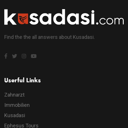
Find the the all answers about Kusadasi.
Userful Links
Zahnarzt
Immobilien
Kusadasi
Ephesus Tours