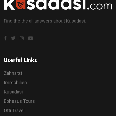
Find the the all answers about Kusadasi.
Userful Links
Zahnarzt
Immobilien
Kusadasi
Ephesus Tours
Otti Travel