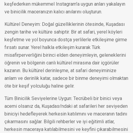
keşfederken mükemmel Instagram'a uygun anları yakalayın
ve binicilik maceranızın kalıcı anılarını oluşturun.
Kültürel Deneyim: Doğal güzelliklerinin ötesinde, Kuşadası
zengin tarihe ve kültüre sahiptir. Bir at safari, yerel köyleri
keşfetme ve yol boyunca dostça yerlilerle etkileşime girme
fırsatı sunar. Yerel halkla etkileşim kurarak Türk
misafirperverliğini birinci elden deneyimleyin, geleneklerini
öğrenin ve bölgenin canlı kültürel mirasına dair içgörüler
kazanın. Bu kültürel derinleşme, at safari deneyiminize
anlam ve derinlik katar, sadece bir binme deneyimi olmaktan
öte bir keşif yolculuğu haline gelir.
Tüm Binicilik Seviyelerine Uygun: Tecrübeli bir binici veya
acemi olsanız da, Kuşadası'ndaki at safarileri her seviyeden
biniciyi hedefleyerek herkesin katılımını ve maceranın tadını
çıkarmasını sağlar. Bilgili rehberler ve iyi eğitimli atlar,
herkesin maceraya katılabilmesini ve keyfini çıkarabilmesini