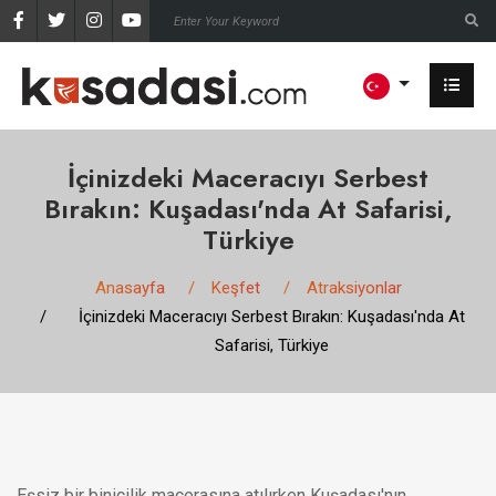
İçinizdeki Maceracıyı Serbest
Bırakın: Kuşadası'nda At Safarisi,
Türkiye
Anasayfa
Keşfet
Atraksiyonlar
İçinizdeki Maceracıyı Serbest Bırakın: Kuşadası'nda At
Safarisi, Türkiye
Eşsiz bir binicilik macerasına atılırken Kuşadası'nın