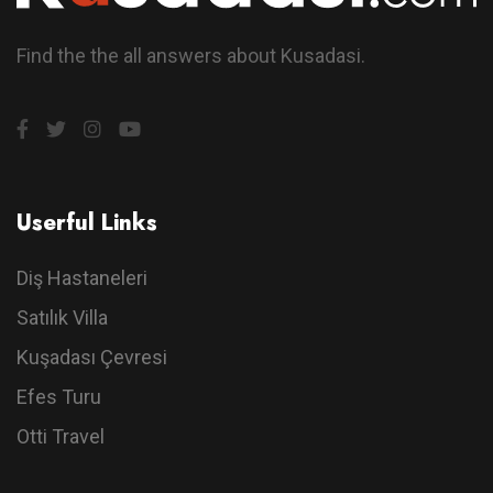
Find the the all answers about Kusadasi.
Userful Links
Diş Hastaneleri
Satılık Villa
Kuşadası Çevresi
Efes Turu
Otti Travel