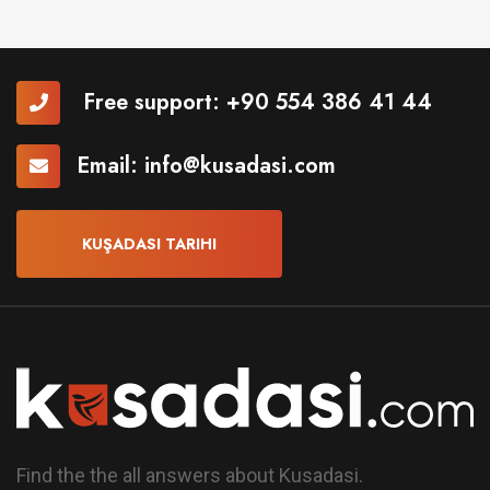
Free support:
+90 554 386 41 44
Email:
info@kusadasi.com
KUŞADASI TARIHI
Find the the all answers about Kusadasi.