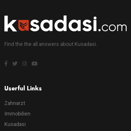
Find the the all answers about Kusadasi.
Userful Links
Zahnarzt
Immobilien
Kusadasi