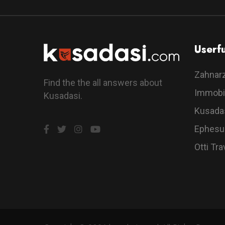
Userfu
Zahnar
Find the the all answers about
Immobi
Kusadasi.
Kusada
Ephesu
Otti Tra