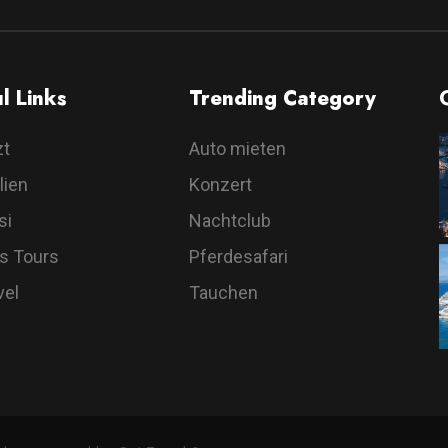
l Links
Trending Category
zt
Auto mieten
lien
Konzert
si
Nachtclub
s Tours
Pferdesafari
vel
Tauchen