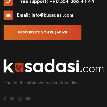
Free support:
+90 554 386 41 44
Email:
info@kusadasi.com
GESCHICHTE VON KUŞADASI
Find the the all answers about Kusadasi.