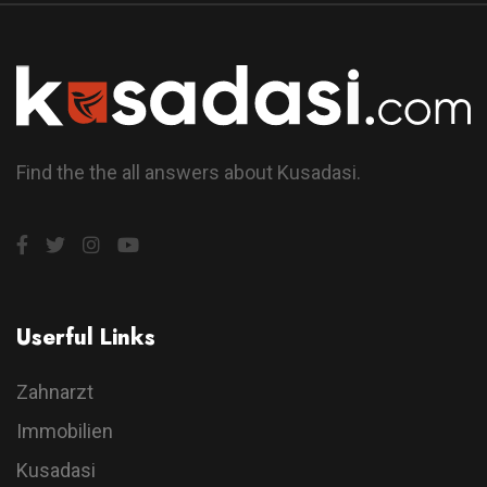
Find the the all answers about Kusadasi.
Userful Links
Zahnarzt
Immobilien
Kusadasi