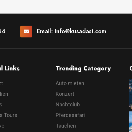
44
Email:
info@kusadasi.com
l Links
Trending Category
zt
Auto mieten
lien
Konzert
si
Nachtclub
s Tours
Pferdesafari
vel
Tauchen