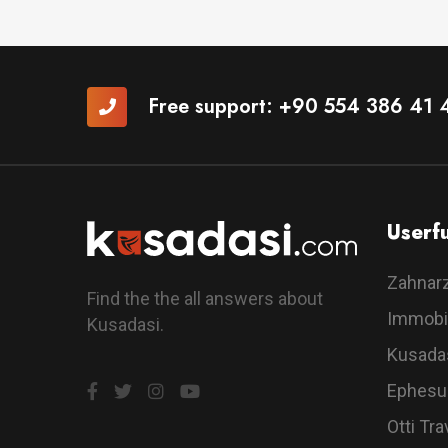
Free support:
+90 554 386 41 
Userfu
Zahnar
Find the the all answers about
Immobi
Kusadasi.
Kusada
Ephesu
Otti Tra