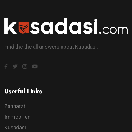
Find the the all answers about Kusadasi.
Userful Links
Zahnarzt
Immobilien
Kusadasi