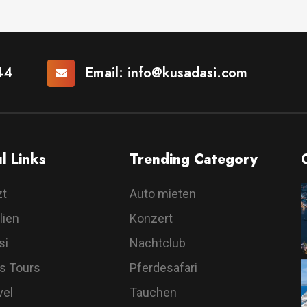
44
Email:
info@kusadasi.com
l Links
Trending Category
zt
Auto mieten
lien
Konzert
si
Nachtclub
s Tours
Pferdesafari
vel
Tauchen