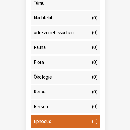
Tümü
Nachtclub
(0)
orte-zum-besuchen
(0)
Fauna
(0)
Flora
(0)
Ökologie
(0)
Reise
(0)
Reisen
(0)
Ephesus
(1)