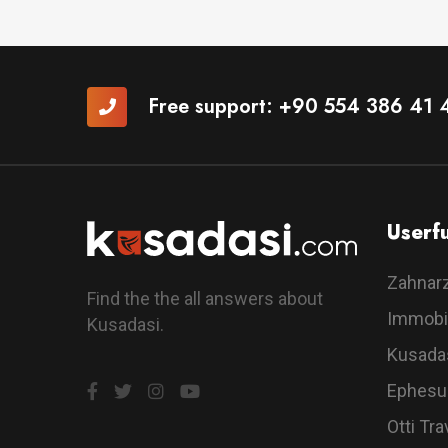
Free support:
+90 554 386 41 
Userfu
Zahnar
Find the the all answers about
Immobi
Kusadasi.
Kusada
Ephesu
Otti Tra