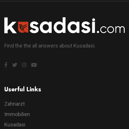
Find the the all answers about Kusadasi.
Userful Links
Zahnarzt
Immobilien
Kusadasi