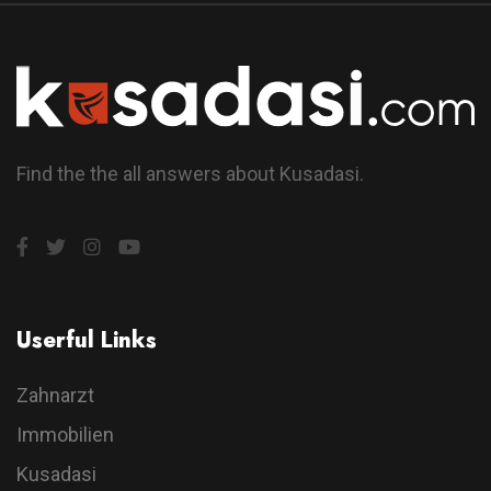
Find the the all answers about Kusadasi.
Userful Links
Zahnarzt
Immobilien
Kusadasi