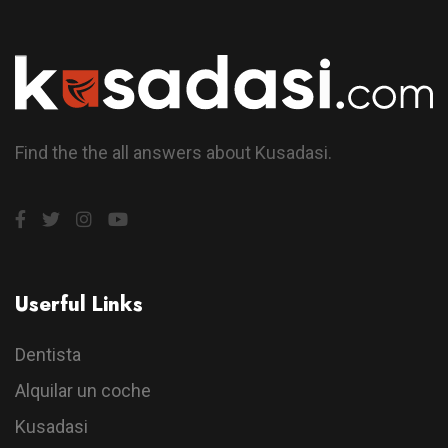
Find the the all answers about Kusadasi.
Userful Links
Dentista
Alquilar un coche
Kusadasi