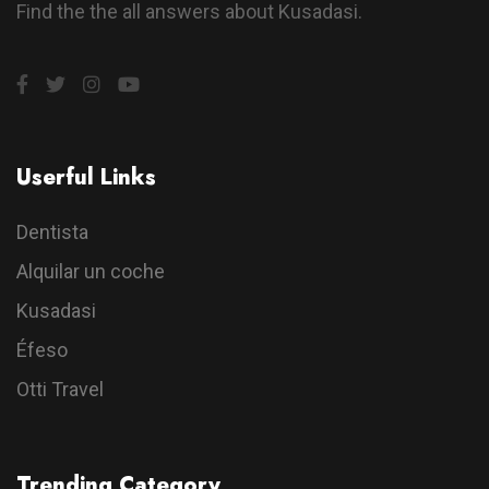
Find the the all answers about Kusadasi.
Userful Links
Dentista
Alquilar un coche
Kusadasi
Éfeso
Otti Travel
Trending Category