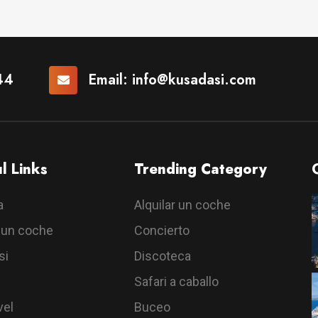
44
Email:
info@kusadasi.com
l Links
Trending Category
a
Alquilar un coche
r un coche
Concierto
si
Discoteca
Safari a caballo
vel
Buceo