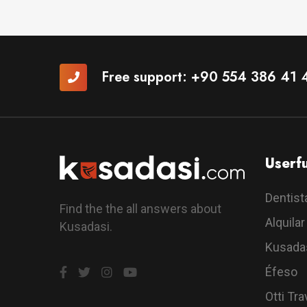
Free support:
+90 554 386 41 
Userfu
Dentist
Find the the all answers about
Alquila
Kusadasi.
Kusada
Éfeso
Otti Tra