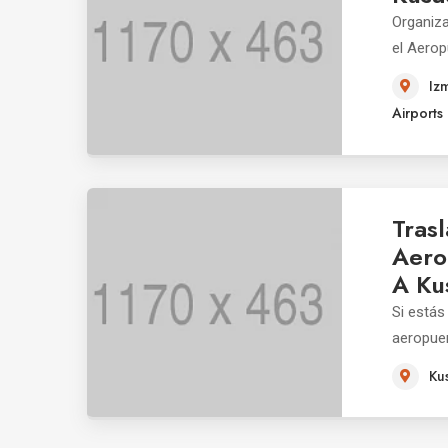
Organiza
el Aerop
Iz
Airports
Tras
Aero
A Ku
Si estás
aeropuert
Ku