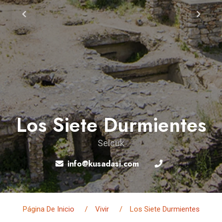
Los Siete Durmientes
Selcuk
info@kusadasi.com
Página De Inicio
Vivir
Los Siete Durmientes