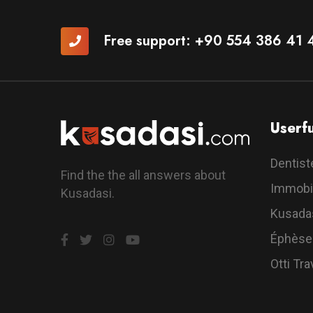
Free support:
+90 554 386 41 
Userfu
Dentist
Find the the all answers about
Immobil
Kusadasi.
Kusada
Éphèse
Otti Tra