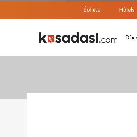
Éphèse
Hôtels
D'ac