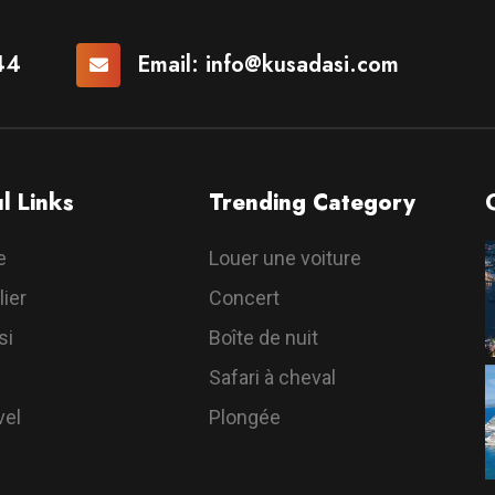
44
Email:
info@kusadasi.com
l Links
Trending Category
e
Louer une voiture
ier
Concert
si
Boîte de nuit
Safari à cheval
vel
Plongée