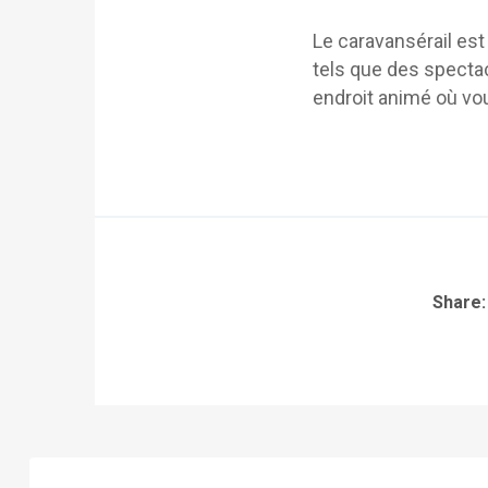
Le caravansérail es
tels que des spectac
endroit animé où vou
Share: