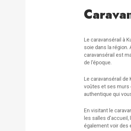
Caravan
Le caravansérail à K
soie dans la région.
caravansérail est ma
de l'époque.
Le caravansérail de
voûtes et ses murs en
authentique qui vou
En visitant le carav
les salles d'accuei
également voir des ex