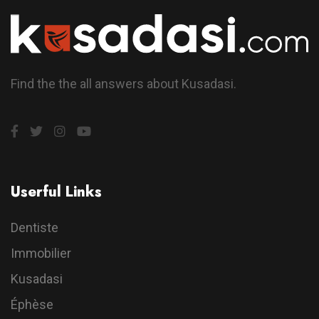
Find the the all answers about Kusadasi.
Userful Links
Dentiste
Immobilier
Kusadasi
Éphèse