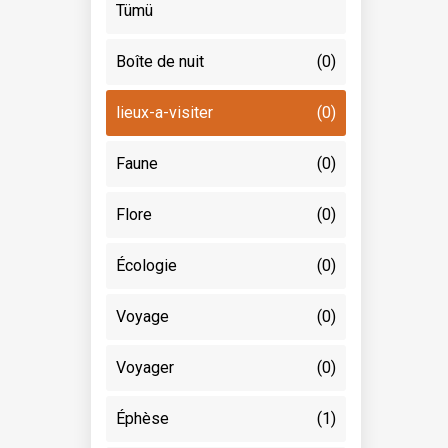
Tümü
Boîte de nuit
(0)
lieux-a-visiter
(0)
Faune
(0)
Flore
(0)
Écologie
(0)
Voyage
(0)
Voyager
(0)
Éphèse
(1)