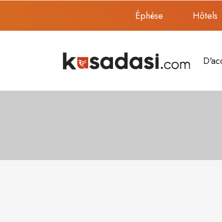
Éphèse
Hôtels
D'ac