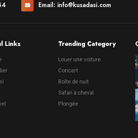
44
Email:
info@kusadasi.com
l Links
Trending Category
e
Louer une voiture
ier
Concert
si
Boîte de nuit
Safari à cheval
vel
Plongée