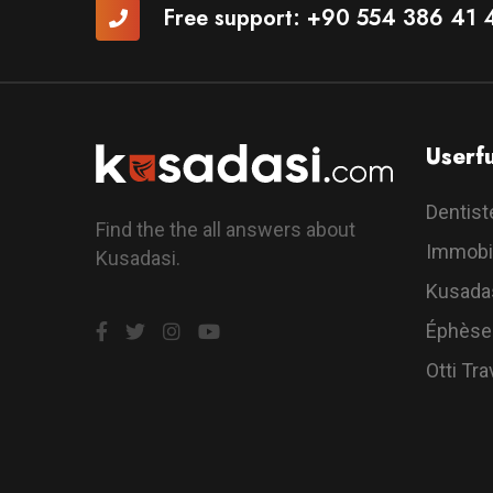
Free support:
+90 554 386 41 
Userfu
Dentist
Find the the all answers about
Immobil
Kusadasi.
Kusada
Éphèse
Otti Tra