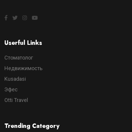
Userful Links
Стоматолог
Недвижимость
Kusadasi
Эфес
Otti Travel
Trending Category