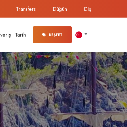
Transfers
Düğün
Diş
şveriş
Tarih
KEŞFET