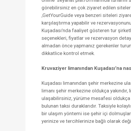
online seyahat platformlarında turlarını 
görebilirsiniz en çok ziyaret edilen siteler
,GetYourGuide veya benzeri siteleri ziyar
karşılaştırma yapabilir ve rezervasyonunuz
Kuşadası’nda faaliyet gösteren tur şirket
seçenekleri, fiyatlar ve rezervasyon detayla
almadan önce yapmanız gerekenler turun içer
dikkatlice kontrol etmek.
Kruvaziyer limanından Kuşadası’na nası
Kuşadası limanından şehir merkezine ula
limanı şehir merkezine oldukça yakındır,
ulaşabilirsiniz, yürüme mesafesi oldukça k
bulunan taksi duraklarıdır. Taksiyle kolay
bir ulaşım yöntemi ise şehir içi dolmuşla
yerinize ve tercihlerinize bağlı olarak deği