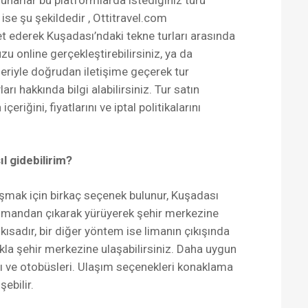
sunarlar bu platformlarda istediğiniz turu
 ise şu şekildedir , Ottitravel.com
et ederek Kuşadası’ndaki tekne turları arasında
u online gerçekleştirebilirsiniz, ya da
leriyle doğrudan iletişime geçerek tur
rı hakkında bilgi alabilirsiniz. Tur satın
iğini, fiyatlarını ve iptal politikalarını
l gidebilirim?
şmak için birkaç seçenek bulunur, Kuşadası
 limandan çıkarak yürüyerek şehir merkezine
ısadır, bir diğer yöntem ise limanın çıkışında
lıkla şehir merkezine ulaşabilirsiniz. Daha uygun
rı ve otobüsleri. Ulaşım seçenekleri konaklama
şebilir.