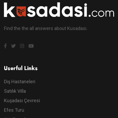
Find the the all answers about Kusadasi.
Userful Links
Diş Hastaneleri
Satılık Villa
Kuşadası Çevresi
Efes Turu