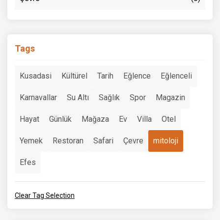
Tags
Kusadasi
Kültürel
Tarih
Eğlence
Eğlenceli
Karnavallar
Su Altı
Sağlık
Spor
Magazin
Hayat
Günlük
Mağaza
Ev
Villa
Otel
Yemek
Restoran
Safari
Çevre
mitoloji
Efes
Clear Tag Selection