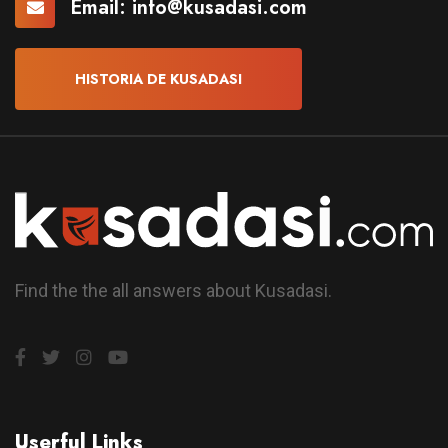
Email:
info@kusadasi.com
HISTORIA DE KUSADASI
Find the the all answers about Kusadasi.
Userful Links