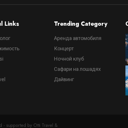
l Links
Trending Category
олог
Аренда автомобиля
жимость
Концерт
si
Ночной клуб
Сафари на лошадях
vel
Дайвинг
 - supported by Otti Travel &