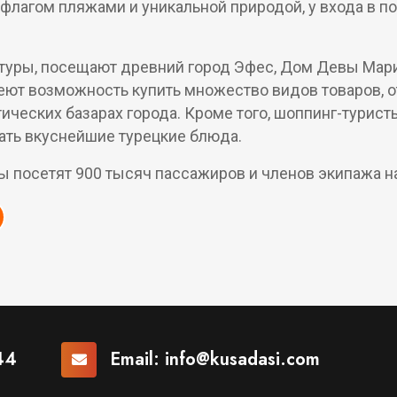
флагом пляжами и уникальной природой, у входа в 
уры, посещают древний город Эфес, Дом Девы Марии,
меют возможность купить множество видов товаров, от
тических базарах города. Кроме того, шоппинг-турист
дать вкуснейшие турецкие блюда.
сы посетят 900 тысяч пассажиров и членов экипажа н
44
Email:
info@kusadasi.com