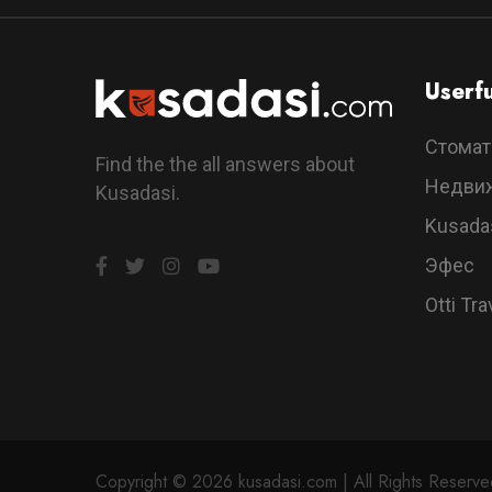
Userfu
Стомат
Find the the all answers about
Недви
Kusadasi.
Kusada
Эфес
Otti Tra
Copyright © 2026 kusadasi.com | All Rights Reserved