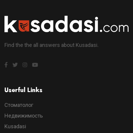
Find the the all answers about Kusadasi.
Userful Links
Стоматолог
Недвижимость
Kusadasi