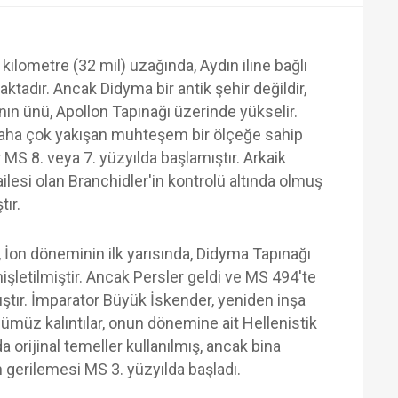
0 kilometre (32 mil) uzağında, Aydın iline bağlı
tadır. Ancak Didyma bir antik şehir değildir,
a'nın ünü, Apollon Tapınağı üzerinde yükselir.
a daha çok yakışan muhteşem bir ölçeğe sahip
r MS 8. veya 7. yüzyılda başlamıştır. Arkaik
ilesi olan Branchidler'in kontrolü altında olmuş
ır.
 İon döneminin ilk yarısında, Didyma Tapınağı
işletilmiştir. Ancak Persler geldi ve MS 494'te
ıştır. İmparator Büyük İskender, yeniden inşa
müz kalıntılar, onun dönemine ait Hellenistik
a orijinal temeller kullanılmış, ancak bina
n gerilemesi MS 3. yüzyılda başladı.