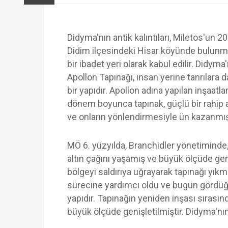
Didyma'nın antik kalıntıları, Miletos'un 2
Didim ilçesindeki Hisar köyünde bulunmak
bir ibadet yeri olarak kabul edilir. Didym
Apollon Tapınağı, insan yerine tanrılar
bir yapıdır. Apollon adına yapılan inşaatla
dönem boyunca tapınak, güçlü bir rahip a
ve onların yönlendirmesiyle ün kazanmışt
MÖ 6. yüzyılda, Branchidler yönetiminde,
altın çağını yaşamış ve büyük ölçüde gen
bölgeyi saldırıya uğrayarak tapınağı yıkm
sürecine yardımcı oldu ve bugün gördüğü
yapıdır. Tapınağın yeniden inşası sırasınd
büyük ölçüde genişletilmiştir. Didyma'nı