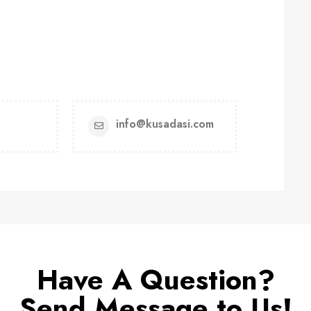
info@kusadasi.com
Have A Question?
Send Message to Us!