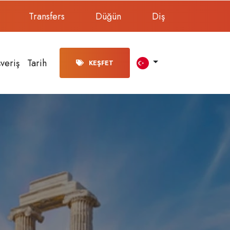
Transfers
Düğün
Diş
şveriş
Tarih
KEŞFET