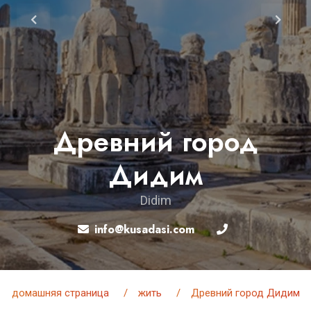
Древний город
Дидим
Didim
info@kusadasi.com
домашняя страница
жить
Древний город Дидим