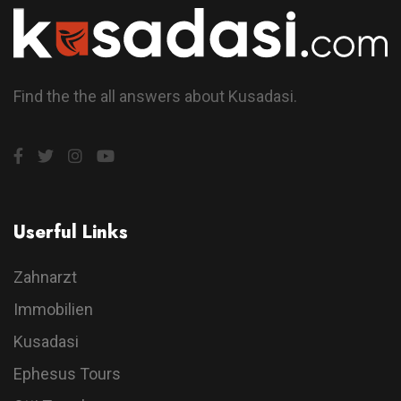
Find the the all answers about Kusadasi.
Userful Links
Zahnarzt
Immobilien
Kusadasi
Ephesus Tours