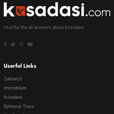
Find the the all answers about Kusadasi.
Userful Links
Zahnarzt
Immobilien
Kusadasi
Ephesus Tours