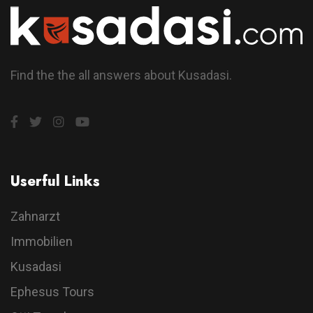
Find the the all answers about Kusadasi.
Userful Links
Zahnarzt
Immobilien
Kusadasi
Ephesus Tours