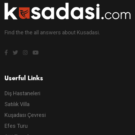
Find the the all answers about Kusadasi.
Userful Links
Diş Hastaneleri
Satılık Villa
Kuşadası Çevresi
Efes Turu