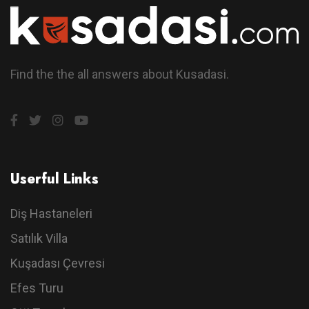
Find the the all answers about Kusadasi.
Userful Links
Diş Hastaneleri
Satılık Villa
Kuşadası Çevresi
Efes Turu