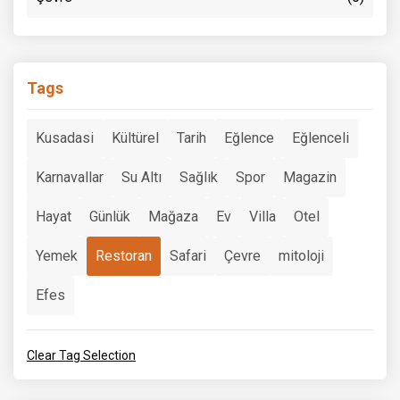
Tags
Kusadasi
Kültürel
Tarih
Eğlence
Eğlenceli
Karnavallar
Su Altı
Sağlık
Spor
Magazin
Hayat
Günlük
Mağaza
Ev
Villa
Otel
Yemek
Restoran
Safari
Çevre
mitoloji
Efes
Clear Tag Selection