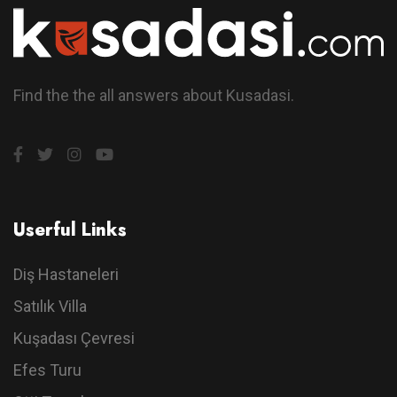
Find the the all answers about Kusadasi.
Userful Links
Diş Hastaneleri
Satılık Villa
Kuşadası Çevresi
Efes Turu