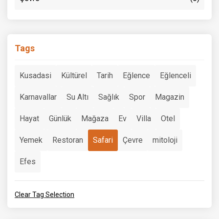
Tags
Kusadasi
Kültürel
Tarih
Eğlence
Eğlenceli
Karnavallar
Su Altı
Sağlık
Spor
Magazin
Hayat
Günlük
Mağaza
Ev
Villa
Otel
Yemek
Restoran
Safari
Çevre
mitoloji
Efes
Clear Tag Selection