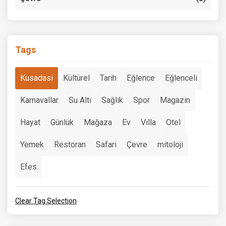
Tags
Kusadasi
Kültürel
Tarih
Eğlence
Eğlenceli
Karnavallar
Su Altı
Sağlık
Spor
Magazin
Hayat
Günlük
Mağaza
Ev
Villa
Otel
Yemek
Restoran
Safari
Çevre
mitoloji
Efes
Clear Tag Selection