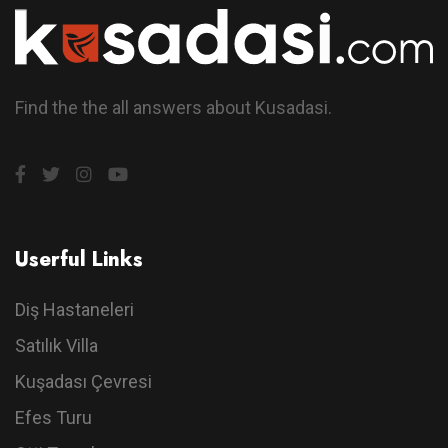
Find the the all answers about Kusadasi.
Userful Links
Diş Hastaneleri
Satılık Villa
Kuşadası Çevresi
Efes Turu