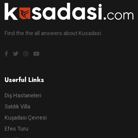
Find the the all answers about Kusadasi.
Userful Links
Diş Hastaneleri
Satılık Villa
Kuşadası Çevresi
Efes Turu