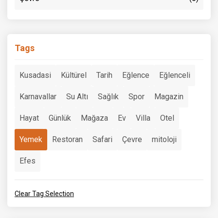
Tags
Kusadasi
Kültürel
Tarih
Eğlence
Eğlenceli
Karnavallar
Su Altı
Sağlık
Spor
Magazin
Hayat
Günlük
Mağaza
Ev
Villa
Otel
Yemek
Restoran
Safari
Çevre
mitoloji
Efes
Clear Tag Selection