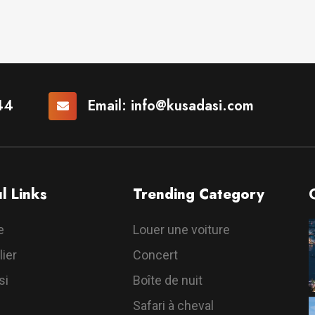
44
Email:
info@kusadasi.com
l Links
Trending Category
e
Louer une voiture
ier
Concert
si
Boîte de nuit
Safari à cheval