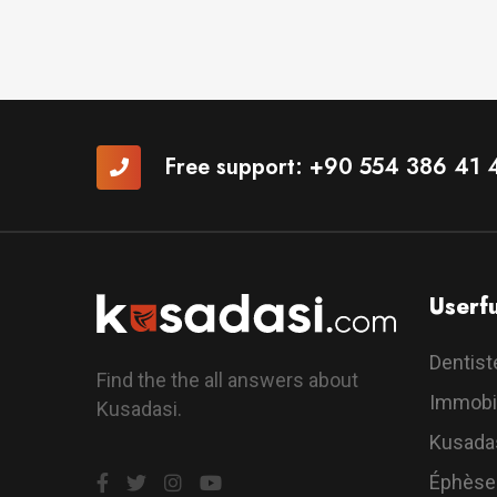
Free support:
+90 554 386 41 
Userfu
Dentist
Find the the all answers about
Immobil
Kusadasi.
Kusada
Éphèse