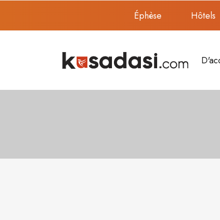
Éphèse
Hôtels
D'ac