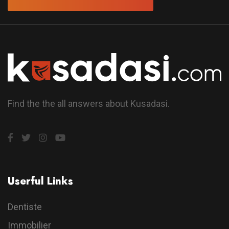
Find the the all answers about Kusadasi.
Userful Links
Dentiste
Immobilier