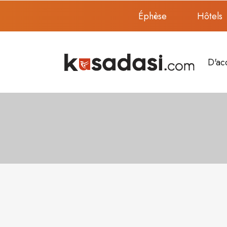
Éphèse
Hôtels
D'ac