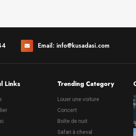
44
Email:
info@kusadasi.com
l Links
Trending Category
e
Louer une voiture
ier
Concert
si
Boîte de nuit
Safari à cheval