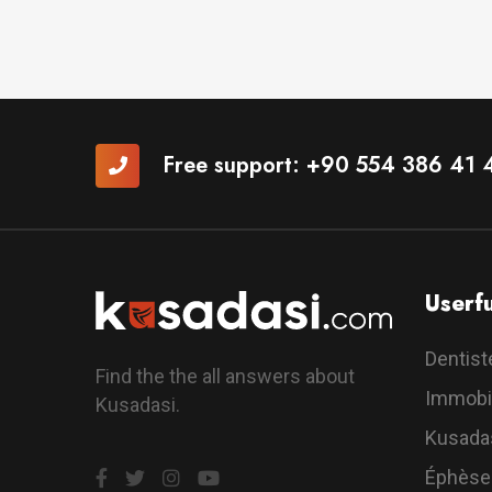
Free support:
+90 554 386 41 
Userfu
Dentist
Find the the all answers about
Immobil
Kusadasi.
Kusada
Éphèse