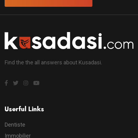
Find the the all answers about Kusadasi.
Userful Links
Dentiste
Immobilier