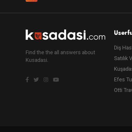
Userfu
Diş Has
Find the the all answers about
Satılık V
Kusadasi.
Kuşadas
Efes Tu
Otti Tra