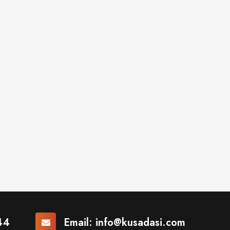
44
Email:
info@kusadasi.com