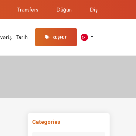
Transfers
Düğün
Diş
şveriş
Tarih
KEŞFET
Categories