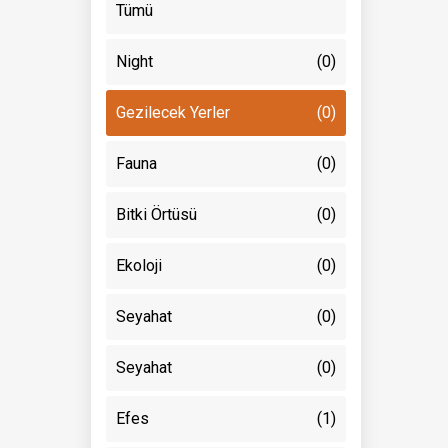
Tümü
Night
(0)
Gezilecek Yerler
(0)
Fauna
(0)
Bitki Örtüsü
(0)
Ekoloji
(0)
Seyahat
(0)
Seyahat
(0)
Efes
(1)