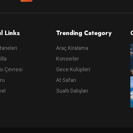
l Links
Trending Category
taneleri
Araç Kiralama
illa
Konserler
ı Çevresi
Gece Kulüpleri
ru
At Safari
vel
Sualtı Dalışları