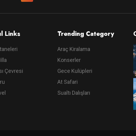
l Links
Trending Category
taneleri
Araç Kiralama
illa
Konserler
ı Çevresi
Gece Kulüpleri
ru
At Safari
vel
Sualtı Dalışları