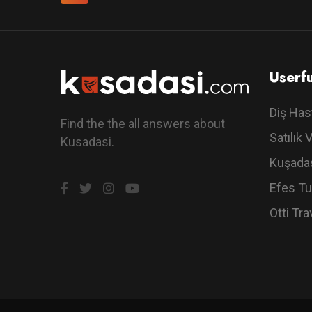
Userfu
Diş Has
Find the the all answers about
Satılık V
Kusadasi.
Kuşadas
Efes Tu
Otti Tra