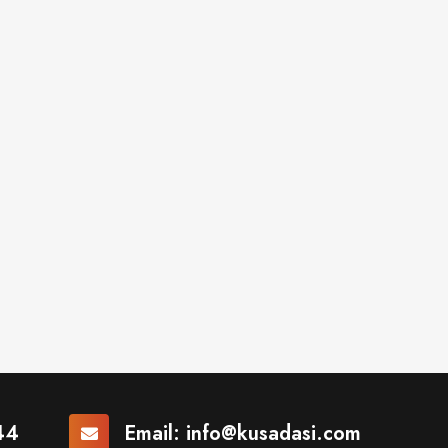
44
Email:
info@kusadasi.com