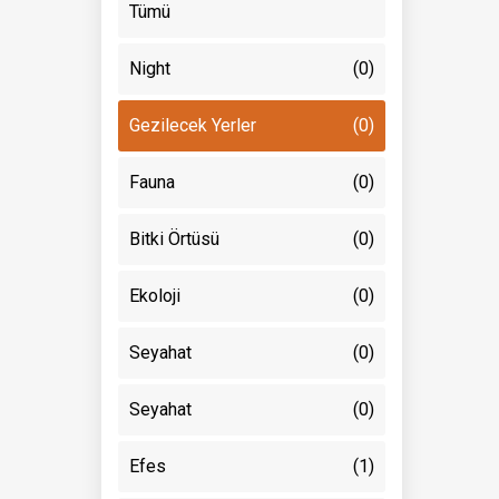
Tümü
Night
(0)
Gezilecek Yerler
(0)
Fauna
(0)
Bitki Örtüsü
(0)
Ekoloji
(0)
Seyahat
(0)
Seyahat
(0)
Efes
(1)