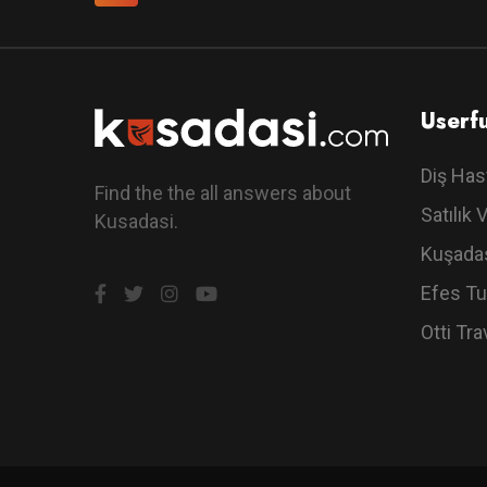
Userfu
Diş Has
Find the the all answers about
Satılık V
Kusadasi.
Kuşadas
Efes Tu
Otti Tra