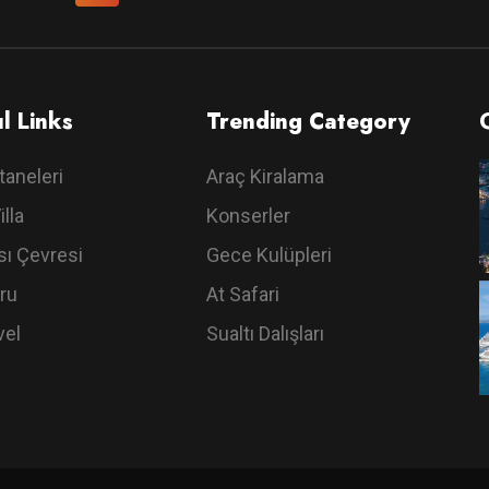
l Links
Trending Category
taneleri
Araç Kiralama
illa
Konserler
ı Çevresi
Gece Kulüpleri
ru
At Safari
vel
Sualtı Dalışları