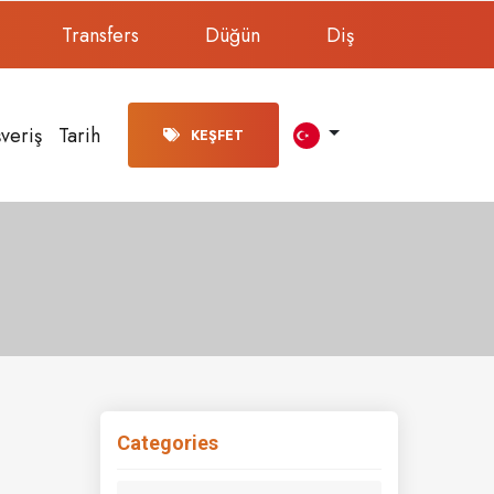
Transfers
Düğün
Diş
şveriş
Tarih
KEŞFET
Categories