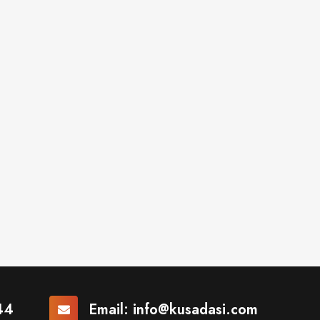
44
Email:
info@kusadasi.com