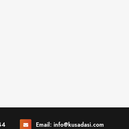
44
Email:
info@kusadasi.com