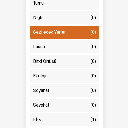
Tümü
Night
(0)
Gezilecek Yerler
(0)
Fauna
(0)
Bitki Örtüsü
(0)
Ekoloji
(0)
Seyahat
(0)
Seyahat
(0)
Efes
(1)