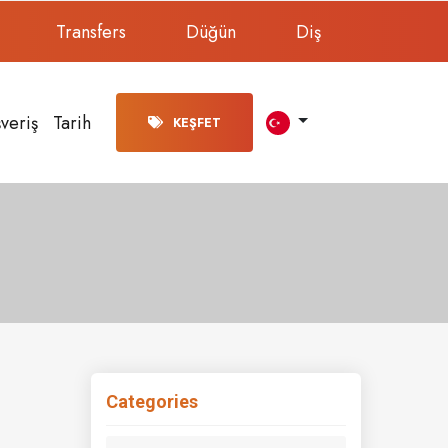
Transfers
Düğün
Diş
şveriş
Tarih
KEŞFET
Categories