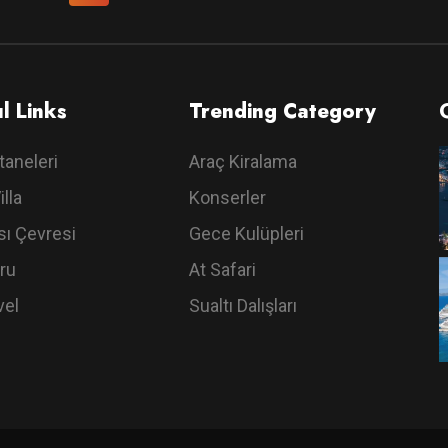
l Links
Trending Category
taneleri
Araç Kiralama
illa
Konserler
ı Çevresi
Gece Kulüpleri
ru
At Safari
vel
Sualtı Dalışları