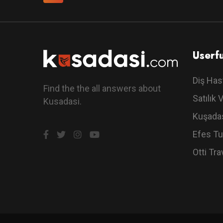
Userfu
Diş Has
Find the the all answers about
Satılık V
Kusadasi.
Kuşadas
Efes Tu
Otti Tra