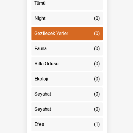
Tümü
Night
(0)
Gezilecek Yerler
(0)
Fauna
(0)
Bitki Örtüsü
(0)
Ekoloji
(0)
Seyahat
(0)
Seyahat
(0)
Efes
(1)