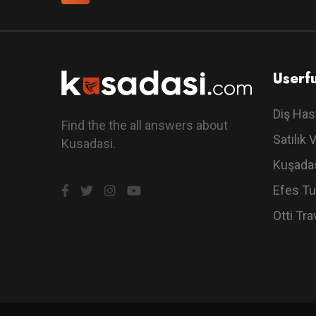
Userfu
Diş Has
Find the the all answers about
Satılık V
Kusadasi.
Kuşadas
Efes Tu
Otti Tra