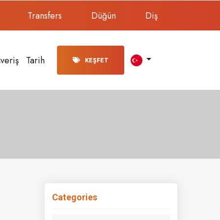
Transfers
Düğün
Diş
şveriş
Tarih
KEŞFET
Categories