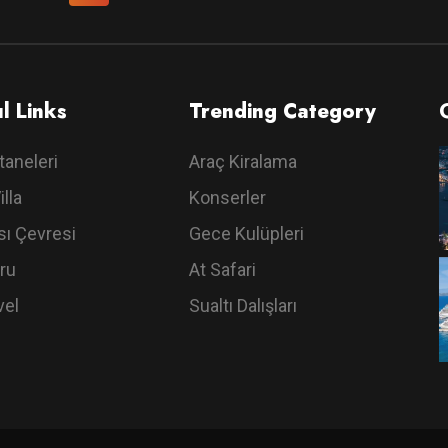
l Links
Trending Category
taneleri
Araç Kiralama
illa
Konserler
ı Çevresi
Gece Kulüpleri
ru
At Safari
vel
Sualtı Dalışları