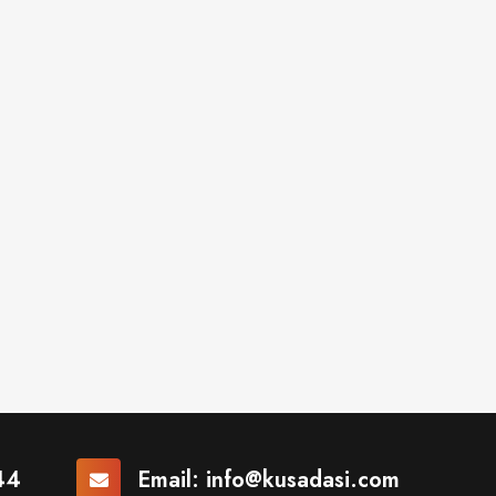
44
Email:
info@kusadasi.com