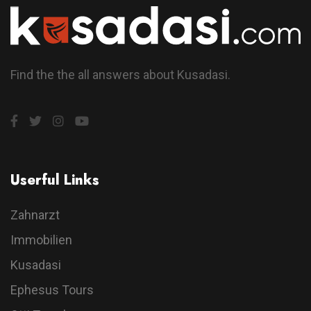
Find the the all answers about Kusadasi.
Userful Links
Zahnarzt
Immobilien
Kusadasi
Ephesus Tours