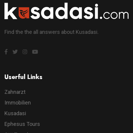
Find the the all answers about Kusadasi.
Userful Links
Zahnarzt
Immobilien
Kusadasi
Ephesus Tours