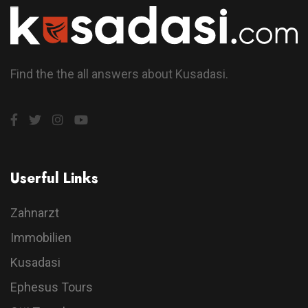
Find the the all answers about Kusadasi.
Userful Links
Zahnarzt
Immobilien
Kusadasi
Ephesus Tours